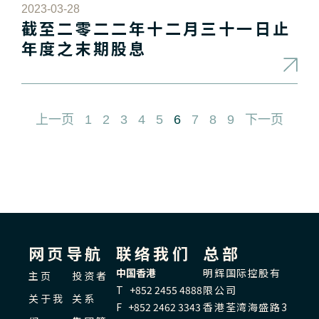
2023-03-28
截至二零二二年十二月三十一日止
年度之末期股息
上一页
1
2
3
4
5
6
7
8
9
下一页
网页导航
联络我们
总部
中国香港
明辉国际控股有
主页
投资者
T +852 2455 4888
限公司
关于我
关系
F +852 2462 3343
香港荃湾海盛路3