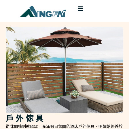
戶外傢具
從休閒椅到遮陽傘，充滿假日氛圍的酒店戶外傢具，明輝始終善於