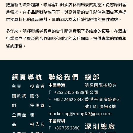
把握新潮流新趨勢，瞭解客戶對酒店休閒場景的期望，從容應對客
戶需求，在多品牌戰略協同下，與高質量的合作夥伴為酒店客戶提
供獨具特色的產品設計，幫助酒店為客戶營造舒適的居住體驗。
多年來，明輝與新老客戶的合作關係實現了多維度的拓展，在酒店
行業建立了廣泛的合作網絡和穩定的客戶關係，提供專業的採購和
咨詢服務。
網頁導航
聯絡我們
總部
中國香港
明輝國際控股有
主頁
投資者
T +852 2455 4888
限公司
關於我
關係
F +852 2462 3343
香港荃灣海盛路3
們
集團管
E
號TML廣場8樓
marketing@mingfaigroup.com
D3室
企業產
理
中國深圳
品
報告及
深圳總廠
T +86 755 2880