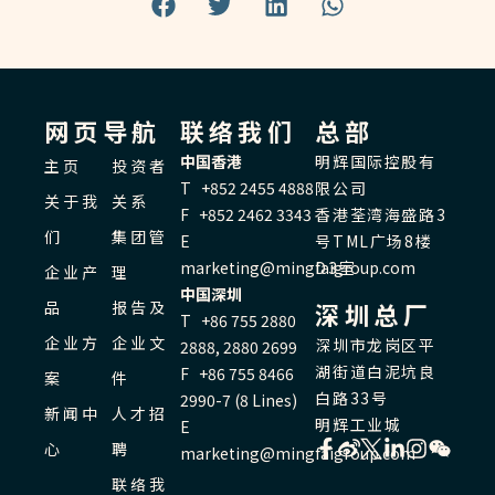
网页导航
联络我们
总部
中国香港
明辉国际控股有
主页
投资者
T +852 2455 4888
限公司
关于我
关系
F +852 2462 3343
香港荃湾海盛路3
们
集团管
E
号TML广场8楼
marketing@mingfaigroup.com
D3室
企业产
理
中国深圳
品
报告及
深圳总厂
T +86 755 2880
企业方
企业文
深圳市龙岗区平
2888, 2880 2699
湖街道白泥坑良
F +86 755 8466
案
件
白路33号
2990-7 (8 Lines)
新闻中
人才招
明辉工业城
E
心
聘
marketing@mingfaigroup.com
联络我