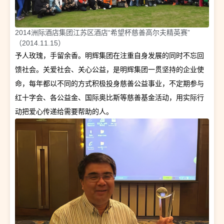
2014洲际酒店集团江苏区酒店“希望杯慈善高尔夫精英赛”
（2014.11.15）
予人玫瑰，手留余香。明辉集团在注重自身发展的同时不忘回
馈社会。关爱社会、关心公益，是明辉集团一贯坚持的企业使
命，每年都以不同的方式积极投身慈善公益事业，不定期参与
红十字会、各公益金、国际奥比斯等慈善基金活动，用实际行
动把爱心传递给需要帮助的人。