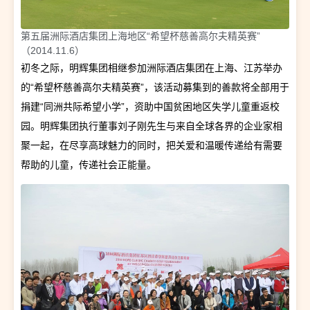
第五届洲际酒店集团上海地区“希望杯慈善高尔夫精英赛”
（2014.11.6）
初冬之际，明辉集团相继参加洲际酒店集团在上海、江苏举办
的“希望杯慈善高尔夫精英赛”，该活动募集到的善款将全部用于
捐建“同洲共际希望小学”，资助中国贫困地区失学儿童重返校
园。明辉集团执行董事刘子刚先生与来自全球各界的企业家相
聚一起，在尽享高球魅力的同时，把关爱和温暖传递给有需要
帮助的儿童，传递社会正能量。