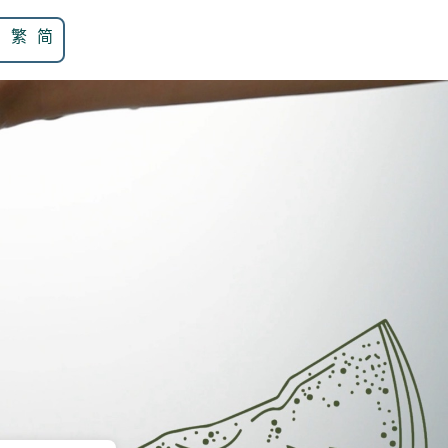
N
繁
简