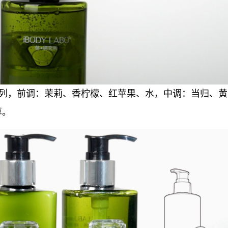
雪松香系列，前调：茉莉、香柠檬、红苹果、水，中调：当归、
草。