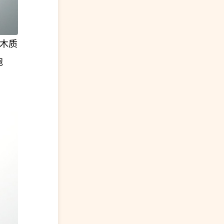
暖木质
泡