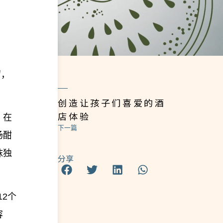
留，
创造让孩子们喜爱的酒
店体验
；在
下一篇
场酣
抹独
分享
12个
容