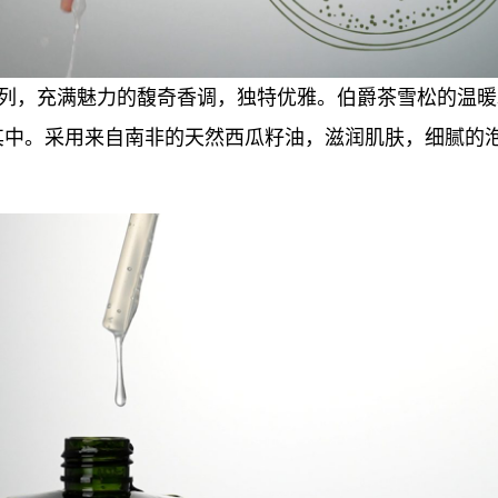
雪松香系列，充满魅力的馥奇香调，独特优雅。伯爵茶雪松的温
其中。采用来自南非的天然西瓜籽油，滋润肌肤，细腻的