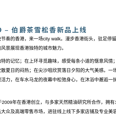
ABO – 伯爵茶雪松香新品上线
奏的香港，来一场city walk。漫步香港街头，驻足停
的风景展现香港独特的城市魅力。
独特的记忆；在上环寻觅趣味，感受每条小道的惬意风情
吹散夏日的闷热；在尖沙咀欣赏落日夕阳的大气美感。一
限活力，在车水马龙的夜幕中松弛身心，在沐浴中邂逅一
ABO 于2009年在香港创立，与多家天然精油研究所合作，拥有
盖大众及高端零售市场，进驻线上线下多家店铺及专业美