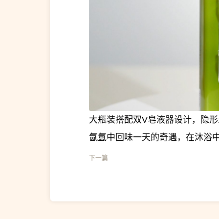
大瓶装搭配双V皂液器设计，隐
氤氲中回味一天的奇遇，在沐浴
下一篇